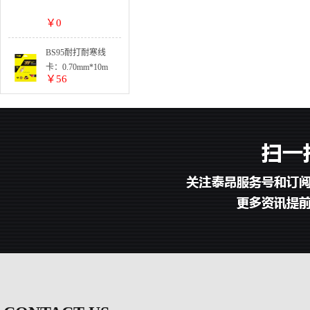
￥0
BS95耐打耐寒线
卡：0.70mm*10m
￥56