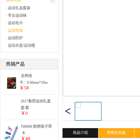
运动礼品
运动礼品套装
专业运动袜
运动毛巾
运动包袋
运动防护
运动水壶/运动帽
热销产品
法师线
卡：0.66mm*10m
￥58
单色:
5卡起订
整盒:
2017泰昂运动礼盒
25卡出货
套装系列
盒/套
￥0
TＷ090 耐用吸汗带
商品介绍
规格及包装
卡
￥40