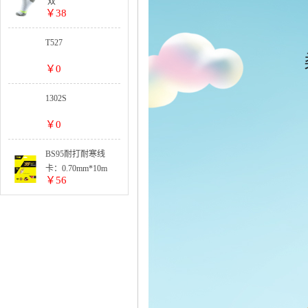
双
￥38
T527
￥0
1302S
￥0
BS95耐打耐寒线
卡：0.70mm*10m
￥56