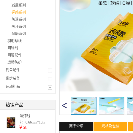
减震系列
握感系列
防滑系列
吸汗系列
耐磨系列
羽毛球线
网球线
网羽配件
运动防护
钓鱼配件
跑步装备
运动礼品
热销产品
法师线
卡：0.66mm*10m
商品介绍
规格及包装
￥58
单色: