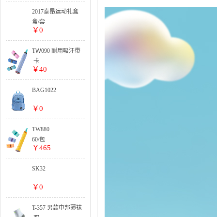
5卡起订
整盒:
2017泰昂运动礼盒
25卡出货
套装系列
盒/套
￥0
TＷ090 耐用吸汗带
卡
￥40
BAG1022
￥0
TW880
60/包
￥465
SK32
￥0
T-357 男款中邦薄袜