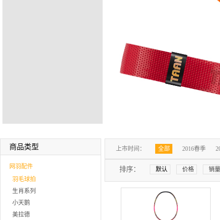
商品类型
上市时间：
全部
2016春季
2
网羽配件
排序：
默认
价格
销
羽毛球拍
生肖系列
小天鹅
美拉德