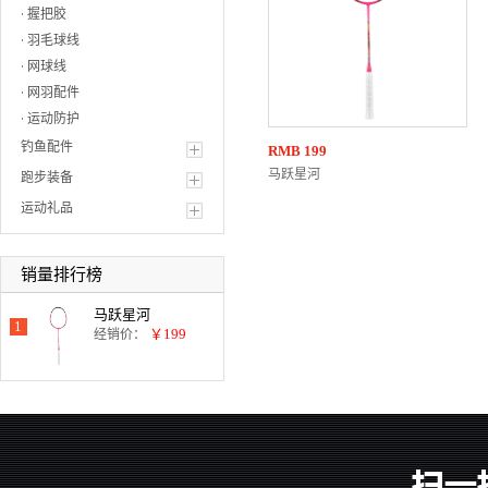
握把胶
羽毛球线
网球线
网羽配件
运动防护
钓鱼配件
RMB
199
马跃星河
跑步装备
运动礼品
销量排行榜
马跃星河
1
￥199
经销价：