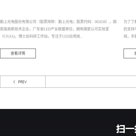
勤上光电股份有限公司（股票简称：勤上光电；股票代码：002638），国
为了了
家级高新技术企业，广东省LED产业联盟单位，拥有国家认可实验室
的支持
（CNAS)、博士后科研工作站，专注于LED应用技...
线，手胶
查看详情
术创新、营销模式创新、商业模式创新、服务创新等，是LED户外照明、
，内容
LED室内照明、LED景观照明、LED轨道交通照明、LED医疗照明等产品
的产品
综合应用解决方案供应商和优秀商业模式提供商。2011年11月，勤上光电
卡，每
正式在深圳证券交易所挂牌上市，成为业内首家以大功率LED为主营业务
产品的
的上市公司。
承担货
则：我
用品