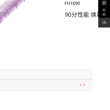
扫
码
1
/
0