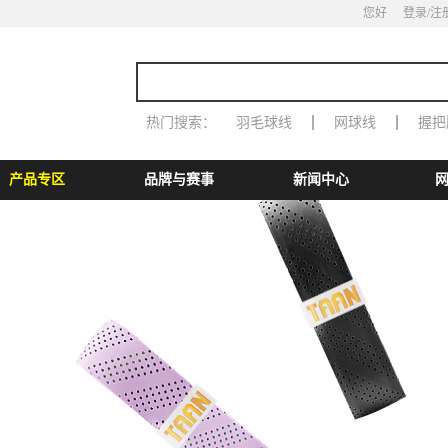
您好
登录
/注
热门搜索：
羽毛球线
网球线
握把
产品专区
品牌与赛事
新闻中心