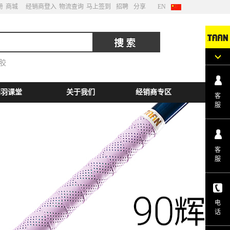
册
商城
经销商登入
物流查询
马上签到
招聘
分享
EN
胶
网羽课堂
关于我们
经销商专区
客
服
客
服
电
话