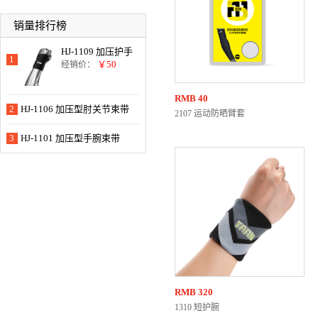
销量排行榜
HJ-1109 加压护手
1
腕带
￥50
经销价：
RMB
40
2
HJ-1106 加压型肘关节束带
2107 运动防晒臂套
3
HJ-1101 加压型手腕束带
RMB
320
1310 短护腕