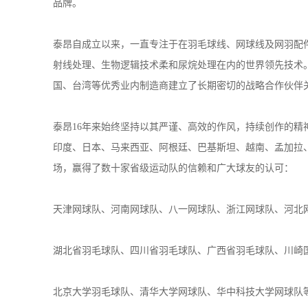
品牌。
泰昂自成立以来，一直专注于在羽毛球线、网球线及网羽配
射线处理、生物逻辑技术柔和尿烷处理在内的世界领先技术
国、台湾等优秀业内制造商建立了长期密切的战略合作伙伴
泰昂16年来始终坚持以其严谨、高效的作风，持续创作的精
印度、日本、马来西亚、阿根廷、巴基斯坦、越南、孟加拉
场，赢得了数十家省级运动队的信赖和广大球友的认可：
天津网球队、河南网球队、八一网球队、浙江网球队、河北
湖北省羽毛球队、四川省羽毛球队、广西省羽毛球队、川崎
北京大学羽毛球队、清华大学网球队、华中科技大学网球队