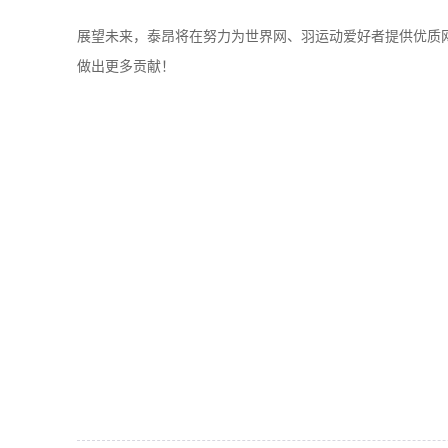
展望未来，泰昂将在努力为世界网、羽运动爱好者提供优质
做出更多贡献！