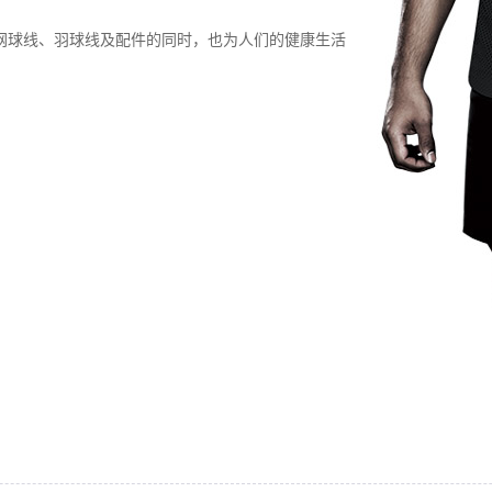
网球线、羽球线及配件的同时，也为人们的健康生活