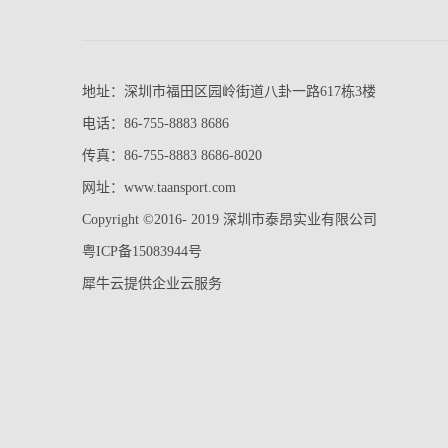
地址：深圳市福田区园岭街道八卦一路617栋3楼
电话：86-755-8883 8686
传真：86-755-8883 8686-8020
网址：www.taansport.com
Copyright ©2016- 2019 深圳市泰昂实业有限公司
粤ICP备15083944号
犀牛云提供企业云服务