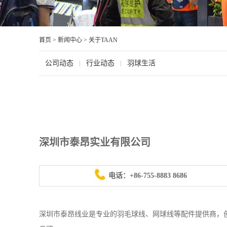
首页
>
新闻中心
>
关于TAAN
公司动态
行业动态
羽球生活
深圳市泰昂实业有限公司
电话：+86-755-8883 8686
深圳市泰昂线业是专业的羽毛球线、网球线等配件提供商，创立于