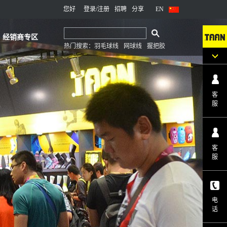
您好
登录
/注册
招聘
分享
EN
经销商专区
热门搜索：
羽毛球线
网球线
握把胶
客
服
客
服
电
话