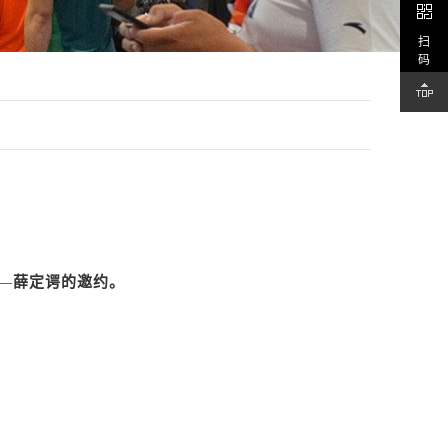
扫
码
！
—
薛定谔的邀约。