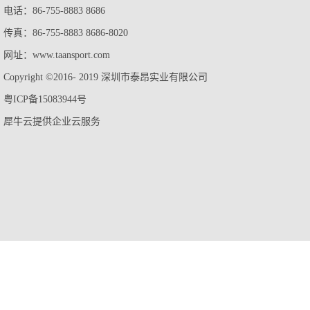
电话：86-755-8883 8686
传真：86-755-8883 8686-8020
网址：www.taansport.com
Copyright ©2016- 2019 深圳市泰昂实业有限公司
粤ICP备15083944号
犀牛云提供企业云服务