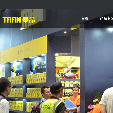
首页
产品专