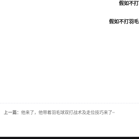
假如不打
假如不打羽毛
上一篇：
他来了，他带着羽毛球双打战术及走位技巧来了~