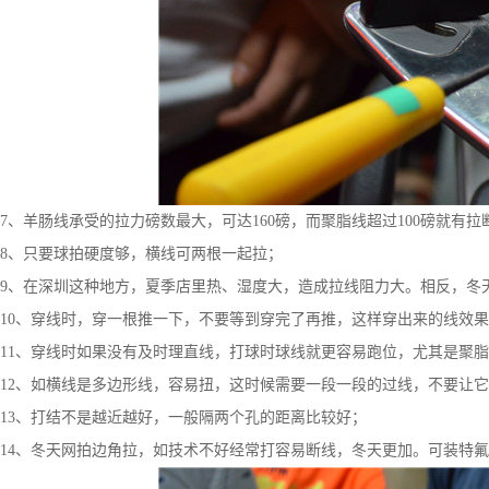
7、羊肠线承受的拉力磅数最大，可达160磅，而聚脂线超过100磅就有拉
8、只要球拍硬度够，横线可两根一起拉；
9、在深圳这种地方，夏季店里热、湿度大，造成拉线阻力大。相反，冬
10、穿线时，穿一根推一下，不要等到穿完了再推，这样穿出来的线效
11、穿线时如果没有及时理直线，打球时球线就更容易跑位，尤其是聚
12、如横线是多边形线，容易扭，这时候需要一段一段的过线，不要让它
13、打结不是越近越好，一般隔两个孔的距离比较好；
14、冬天网拍边角拉，如技术不好经常打容易断线，冬天更加。可装特氟