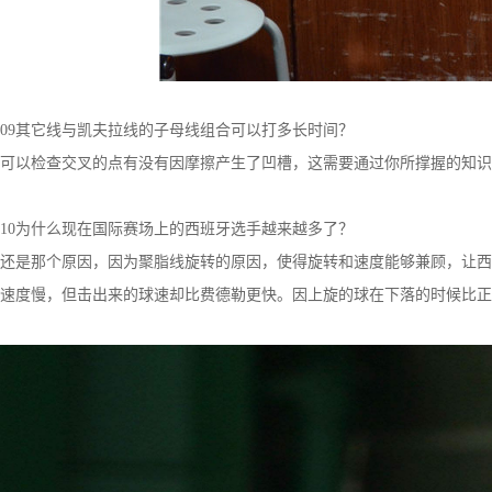
09其它线与凯夫拉线的子母线组合可以打多长时间？
可以检查交叉的点有没有因摩擦产生了凹槽，这需要通过你所撑握的知识
10为什么现在国际赛场上的西班牙选手越来越多了？
还是那个原因，因为聚脂线旋转的原因，使得旋转和速度能够兼顾，让西
速度慢，但击出来的球速却比费德勒更快。因上旋的球在下落的时候比正