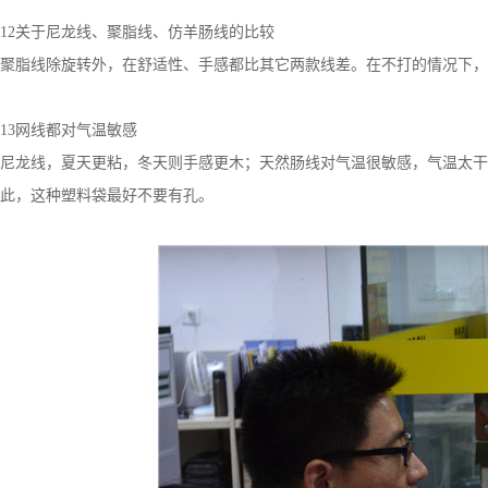
12关于尼龙线、聚脂线、仿羊肠线的比较
聚脂线除旋转外，在舒适性、手感都比其它两款线差。在不打的情况下，
13网线都对气温敏感
尼龙线，夏天更粘，冬天则手感更木；天然肠线对气温很敏感，气温太干
此，这种塑料袋最好不要有孔。