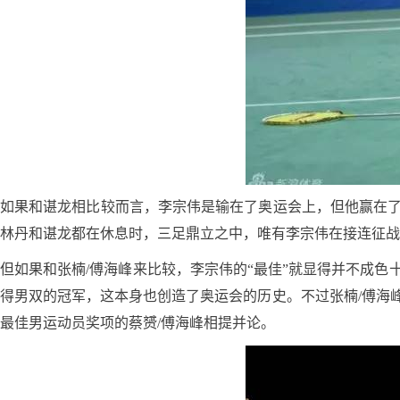
如果和谌龙相比较而言，李宗伟是输在了奥运会上，但他赢在
林丹和谌龙都在休息时，三足鼎立之中，唯有李宗伟在接连征战
但如果和张楠/傅海峰来比较，李宗伟的“最佳”就显得并不成
得男双的冠军，这本身也创造了奥运会的历史。不过张楠/傅海
最佳男运动员奖项的蔡赟/傅海峰相提并论。