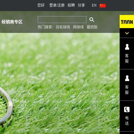
您好
登录
/注册
招聘
分享
EN
经销商专区
热门搜索：
羽毛球线
网球线
握把胶
客
服
客
服
电
话