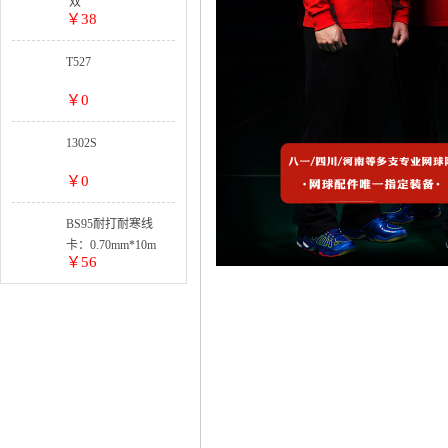
双
￥38
T527
￥0
1302S
￥0
BS95耐打耐寒线
卡：0.70mm*10m
￥56