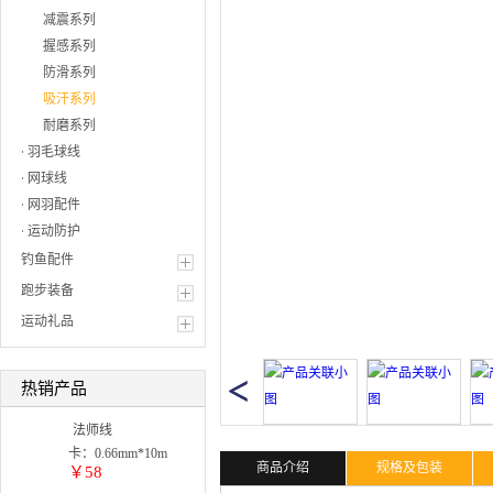
减震系列
握感系列
防滑系列
吸汗系列
耐磨系列
羽毛球线
网球线
网羽配件
运动防护
钓鱼配件
跑步装备
运动礼品
热销产品
法师线
卡：0.66mm*10m
商品介绍
规格及包装
￥58
单色: