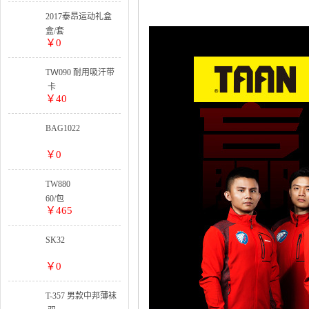
5卡起订
整盒:
2017泰昂运动礼盒
25卡出货
套装系列
盒/套
￥0
TＷ090 耐用吸汗带
卡
￥40
BAG1022
￥0
TW880
60/包
￥465
SK32
￥0
T-357 男款中邦薄袜