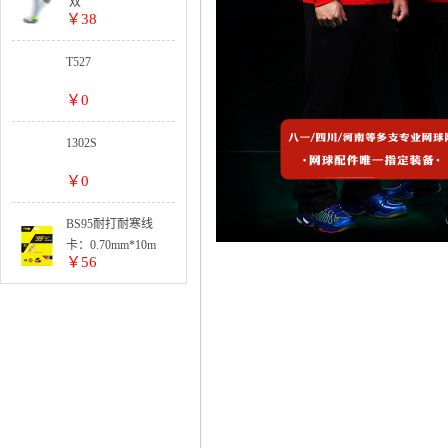
双
￥38
T527
￥0
1302S
￥0
BS95耐打耐寒线
卡：0.70mm*10m
￥56