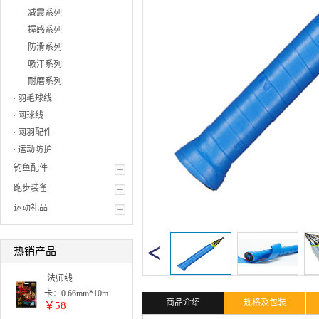
减震系列
握感系列
防滑系列
吸汗系列
耐磨系列
羽毛球线
网球线
网羽配件
运动防护
钓鱼配件
跑步装备
运动礼品
热销产品
法师线
卡：0.66mm*10m
商品介绍
规格及包装
￥58
单色: