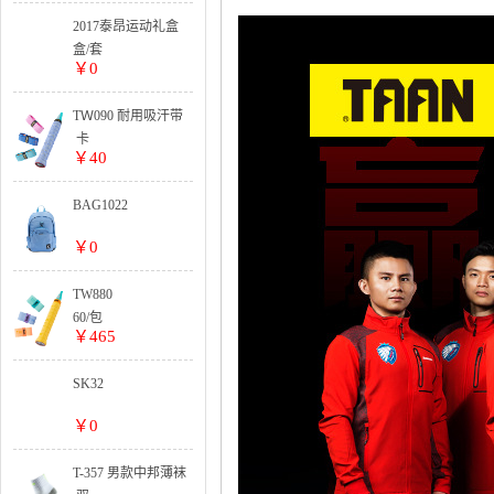
5卡起订
整盒:
2017泰昂运动礼盒
25卡出货
套装系列
盒/套
￥0
TＷ090 耐用吸汗带
卡
￥40
BAG1022
￥0
TW880
60/包
￥465
SK32
￥0
T-357 男款中邦薄袜