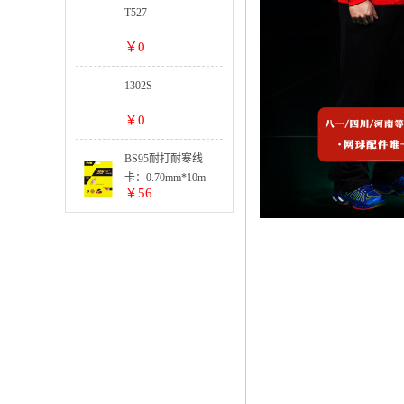
T527
￥0
1302S
￥0
BS95耐打耐寒线
卡：0.70mm*10m
￥56