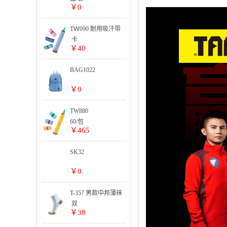
￥0
TＷ090 耐用吸汗带
卡
￥40
BAG1022
￥0
TW880
60/包
￥465
SK32
￥0
T-357 男款中邦薄袜
双
￥38