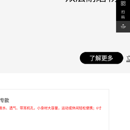
扫
码
式专款
泼水、透气、带耳机孔，小身材大容量，运动或休闲轻松便携；6寸