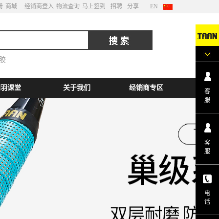
册
商城
经销商登入
物流查询
马上签到
招聘
分享
EN
胶
网羽课堂
关于我们
经销商专区
客
服
客
服
电
话