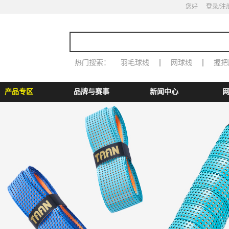
您好
登录
/注
热门搜索：
羽毛球线
网球线
握把
产品专区
品牌与赛事
新闻中心