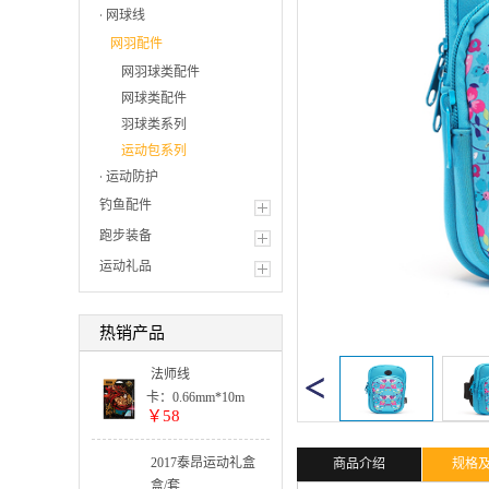
网球线
网羽配件
网羽球类配件
网球类配件
羽球类系列
运动包系列
运动防护
钓鱼配件
跑步装备
运动礼品
热销产品
法师线
卡：0.66mm*10m
￥58
单色:
5卡起订
整盒:
2017泰昂运动礼盒
商品介绍
规格
25卡出货
套装系列
盒/套