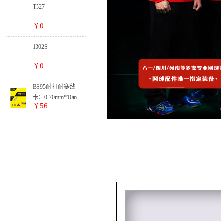
T527
￥0
1302S
￥0
BS95耐打耐寒线
卡：0.70mm*10m
￥56