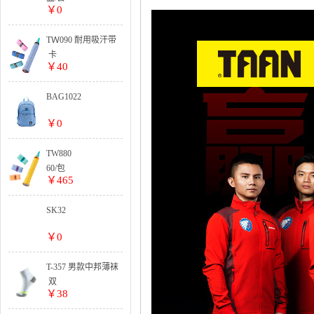
￥0
TＷ090 耐用吸汗带
卡
￥40
BAG1022
￥0
TW880
60/包
￥465
SK32
￥0
T-357 男款中邦薄袜
双
￥38