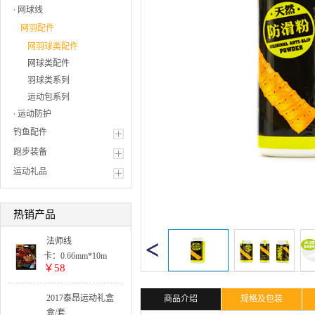
网球线
网羽配件
网羽球类配件
网球类配件
羽球类系列
运动包系列
运动防护
钓鱼配件
跑步装备
运动礼品
热销产品
法师线
卡：0.66mm*10m
￥58
单色:
5卡起订
整盒:
2017泰昂运动礼盒
商品介绍
规格及包装
25卡出货
套装系列
盒/套