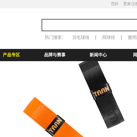
您好
登录
/注
热门搜索：
羽毛球线
网球线
握把
产品专区
品牌与赛事
新闻中心