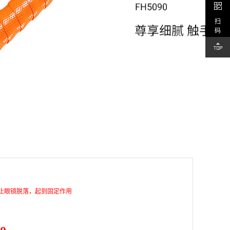
扫
码
止眼镜脱落，起到固定作用