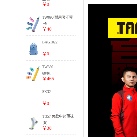
￥0
TＷ090 耐用吸汗带
卡
￥40
BAG1022
￥0
TW880
60/包
￥465
SK32
￥0
T-357 男款中邦薄袜
双
￥38