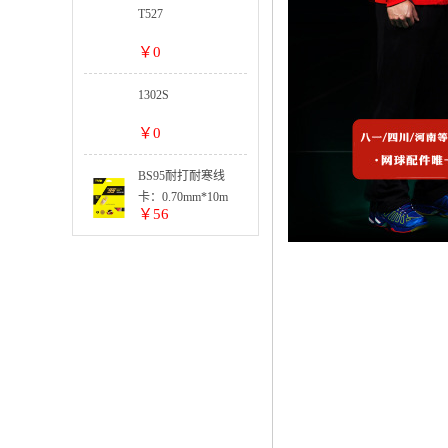
T527
￥0
1302S
￥0
BS95耐打耐寒线
卡：0.70mm*10m
￥56