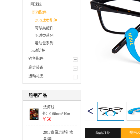
网球线
网羽配件
网羽球类配件
网球类配件
羽球类系列
运动包系列
运动防护
钓鱼配件
跑步装备
运动礼品
热销产品
法师线
卡：0.66mm*10m
￥58
单色:
5卡起订
整盒:
2017泰昂运动礼盒
商品介绍
规格
25卡出货
套装系列
盒/套