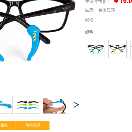
￥16.0
建议零售价：
运费：
全国包邮
规格：
颜色：
及包装
购物需知