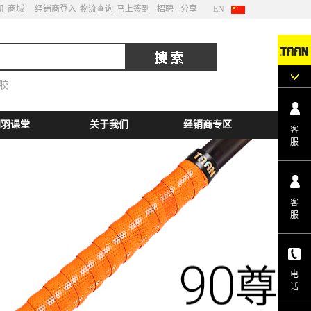
册
商城
经销商登入
物流查询
马上签到
招聘
分享
EN
胶
网羽课堂
关于我们
经销商专区
客
服
客
服
电
话