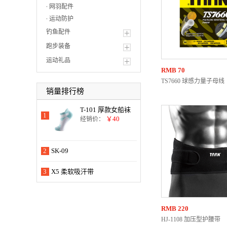
网羽配件
运动防护
钓鱼配件
跑步装备
运动礼品
RMB
70
TS7660 球感力量子母线
销量排行榜
T-101 厚款女船袜
1
￥40
经销价：
2
SK-09
3
X5 柔软吸汗带
RMB
220
HJ-1108 加压型护腰带