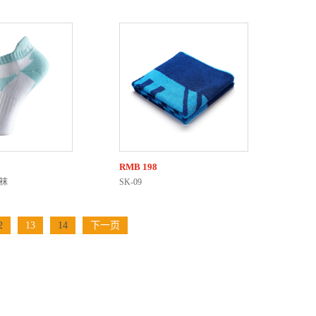
RMB
198
船袜
SK-09
2
13
14
下一页