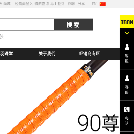
册
商城
经销商登入
物流查询
马上签到
招聘
分享
EN
胶
网羽课堂
关于我们
经销商专区
客
服
客
服
电
话