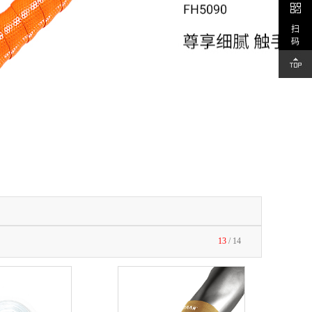
扫
码
13
/
14