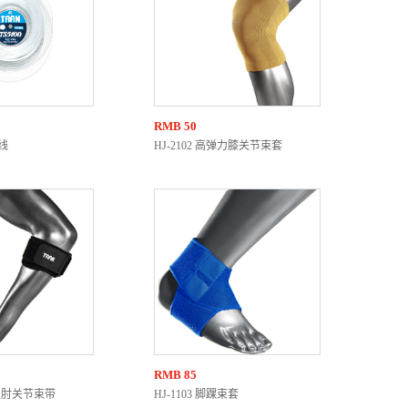
RMB
50
战线
HJ-2102 高弹力膝关节束套
RMB
85
压型肘关节束带
HJ-1103 脚踝束套