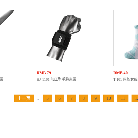
RMB
79
RMB
40
束带
HJ-1101 加压型手腕束带
T-101 厚款女
上一页
...
5
6
7
8
9
10
11
1