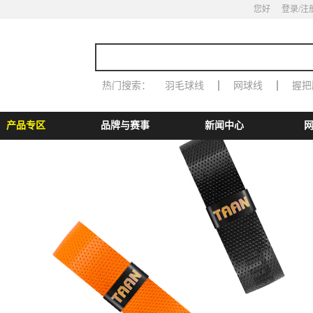
您好
登录
/注
热门搜索：
羽毛球线
网球线
握把
产品专区
品牌与赛事
新闻中心