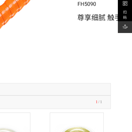
扫
码
1
/
1