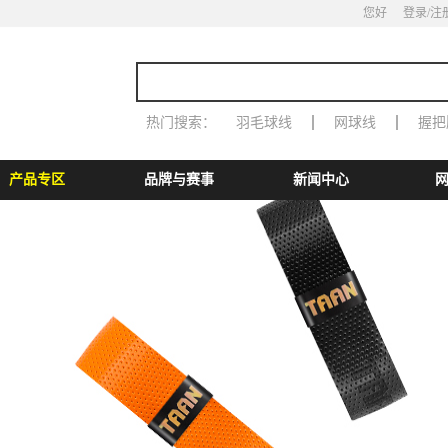
您好
登录
/注
热门搜索：
羽毛球线
网球线
握把
产品专区
品牌与赛事
新闻中心