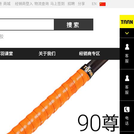
册
商城
经销商登入
物流查询
马上签到
招聘
分享
EN
胶
网羽课堂
关于我们
经销商专区
客
服
客
服
电
话