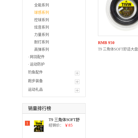
全能系列
球感系列
控球系列
炫音系列
力量系列
耐打系列
RMB
950
T9 三角体SOFT舒适大
高弹系列
网羽配件
运动防护
钓鱼配件
跑步装备
运动礼品
销量排行榜
T9 三角体SOFT舒
1
适战线
￥85
经销价：