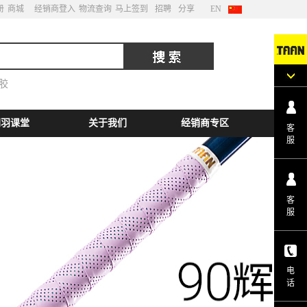
册
商城
经销商登入
物流查询
马上签到
招聘
分享
EN
胶
网羽课堂
关于我们
经销商专区
客
服
客
服
电
话