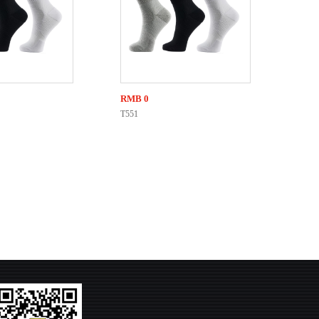
RMB
0
T551