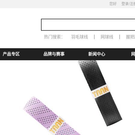
您好
登录
/注
热门搜索：
羽毛球线
网球线
握把
产品专区
品牌与赛事
新闻中心