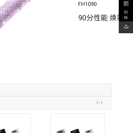
扫
码
1
/
1